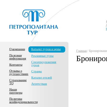
О компании
Каталог туров и цены
Главная
/ Бронировани
Полезная
Рекламные туры
Брониро
информация
Спецпредложения
Контакты
туров
Отзывы о
Страны
путешествиях
Каталог отелей
Страхование
ТО
Агентствам
Наши
партнеры
Политика
конфиденциальности