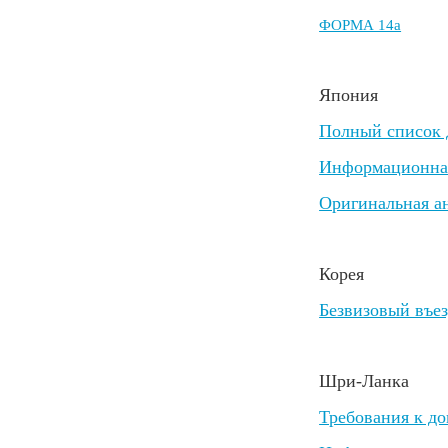
ФОРМА 14a
Япония
Полный список д
Информационная
Оригинальная а
Корея
Безвизовый въез
Шри-Ланка
Требования к д