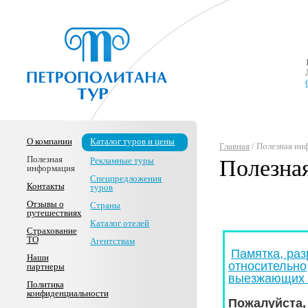
О компании
Каталог туров и цены
Главная
/ Полезная ин
Полезная
Рекламные туры
Полезна
информация
Спецпредложения
Контакты
туров
Отзывы о
Страны
путешествиях
Каталог отелей
Страхование
ТО
Агентствам
Памятка, ра
Наши
относительно
партнеры
выезжающих 
Политика
конфиденциальности
Пожалуйста,