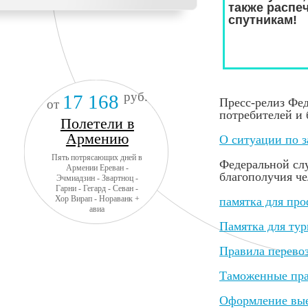
также
распеч
спутникам!
руб.
17 168
Пресс-релиз Фе
от
потребителей и 
Полетели в
Армению
О ситуации по 
Пять потрясающих дней в
Федеральной слу
Армении Ереван -
благополучия че
Эчмиадзин - Звартноц -
Гарни - Гегард - Севан -
Хор Вирап - Нораванк +
памятка для про
авиа
Памятка для ту
Правила перевоз
Таможенные пра
Оформление выез