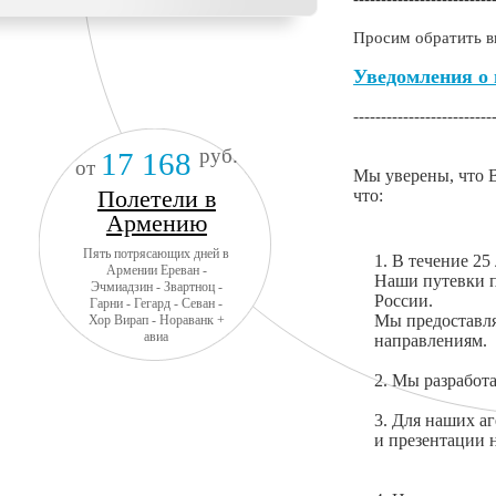
Просим обратить в
Уведомления о 
-------------------------
руб.
17 168
от
Мы уверены, что В
Полетели в
что:
Армению
Пять потрясающих дней в
1. В течение 25
Армении Ереван -
Наши путевки п
Эчмиадзин - Звартноц -
России.
Гарни - Гегард - Севан -
Мы предоставл
Хор Вирап - Нораванк +
авиа
направлениям.
2. Мы разработ
3. Для наших а
и презентации 