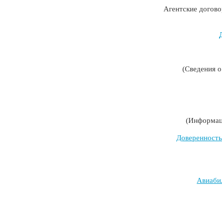
Агентские догово
(Сведения 
(Информац
Доверенность
Авиабил