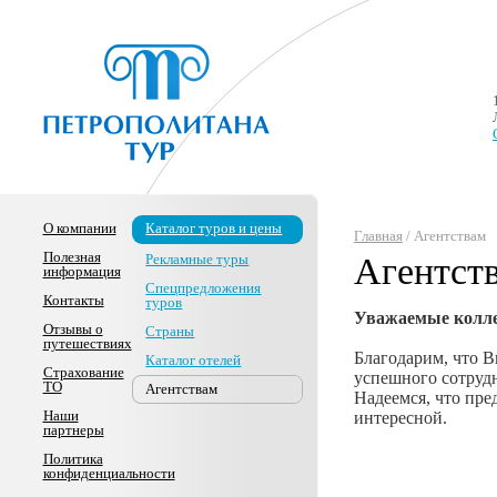
О компании
Каталог туров и цены
Главная
/ Агентствам
Полезная
Рекламные туры
Агентст
информация
Спецпредложения
Контакты
туров
Уважаемые колле
Отзывы о
Страны
путешествиях
Благодарим, что В
Каталог отелей
Страхование
успешного сотруд
ТО
Агентствам
Надеемся, что пре
Наши
интересной.
партнеры
Политика
конфиденциальности
-------------------------