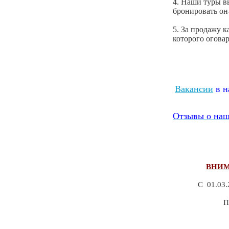
4.
Наши туры вы
бронировать он
5. За продажу 
которого огова
Вакансии
в н
Отзывы о наш
ВНИМ
С 01.03.
П