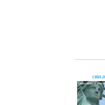
США 2