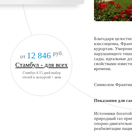
Благодаря целостно
классицизма, Фран
курортам. Умеренн
руб.
12 846
нарушающего тишин
от
сады, идеальные дл
Стамбул - для всех
свойствами извест
времени.
Стамбул 4-15 дней выбор
отелей и экскурсий + авиа
Символом Франтишк
Показания для са
Источники богатой
природный газ при
опорно-двигательно
реабилитации паци