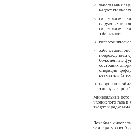
заболевания сер
недостаточност
гинекологически
наружных полов
гинекологически
заболевания
гипертоническая
заболевания опо
повреждением су
болезненные фу
состояния опорн
операций, дефо
ревматизм (в то
нарушения обмен
запор, сахарный
Минеральные исто
углекислого газа и
входят и редкоземе
Лечебная минераль
температура от 9 д