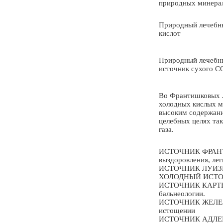
природных минерал
Природный лечебны
кислот
Природный лечебны
источник сухого C
Во Франтишковых Л
холодных кислых м
высоким содержани
целебных целях та
газа.
ИСТОЧНИК ФРАНТИШ
выздоровления, ле
ИСТОЧНИК ЛУИЗЫ: 
ХОЛОДНЫЙ ИСТОЧНИ
ИСТОЧНИК КАРТЕЛЬ
бальнеологии.
ИСТОЧНИК ЖЕЛЕЗИС
истощении
ИСТОЧНИК АДЛЕР: 