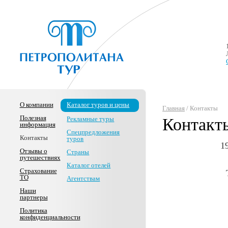
О компании
Каталог туров и цены
Главная
/ Контакты
Полезная
Рекламные туры
Контакт
информация
Спецпредложения
Контакты
туров
1
Отзывы о
Страны
путешествиях
Каталог отелей
Страхование
ТО
Агентствам
Наши
партнеры
Политика
конфиденциальности