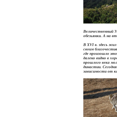
Величественный Ул
обезьянки. А на в
В XVI в. здесь жи
своим благочести
где произошло это
далеко видно в хо
прошлого века мо
династии. Сегодн
зависимости от к