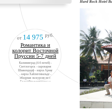
Hard Rock Hotel Ba
руб.
14 975
от
Романтика и
колорит Восточной
Пруссии 5-7 дней
Калининград (4-6 ночей) -
Светлогорск - сыроварня
Шаакендорф - кирха Арнау
- кирха Хайлигенвальде -
обзорная экскурсия по г.
Гвардейск и остановка у
замка Тапиау - замок
Инстербург - замок
Георгенбург- г. Черняховск
- НП Куршская коса -
Зеленоградск + авиа