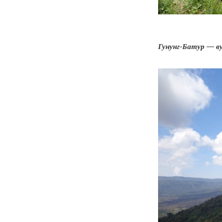
Гунунг-Батур — ву