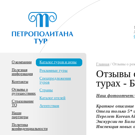
О компании
Каталог туров и цены
Главная
/ Отзывы о рек
Полезная
Рекламные туры
Отзывы 
информация
Спецпредложения
турах - 
Контакты
туров
Отзывы о
Страны
путешествиях
Наш фотоотчет:
Каталог отелей
Страхование
ТО
Агентствам
Краткое описание
Отели только 5* и
Наши
Перелет Korean Ai
партнеры
Экскурсии по Бали 
Политика
Инспекция новых о
конфиденциальности