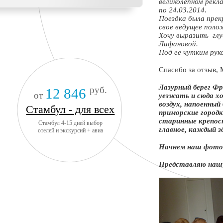
великолепном рекл
по 24.03.2014.
Поездка была прек
свое ведущее поло
Хочу выразить гл
Лифановой.
Под ее чутким рук
Спасибо за отзыв, 
Лазурный берег Фр
руб.
12 846
от
уезжать и сюда х
воздух, напоенный
Стамбул - для всех
приморские город
старинные крепос
Стамбул 4-15 дней выбор
главное, каждый з
отелей и экскурсий + авиа
Начнем наш фот
Представляю нашу