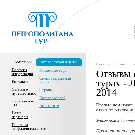
О компании
Каталог туров и цены
Главная
/ Отзывы о ре
Полезная
Рекламные туры
Отзывы 
информация
Спецпредложения
турах - 
Контакты
туров
2014
Отзывы о
Страны
путешествиях
Каталог отелей
Страхование
Прежде чем начать
ТО
Агентствам
отзыв от одного из
Наши
партнеры
Уважаемые коллеги
Политика
конфиденциальности
Примите мою огро