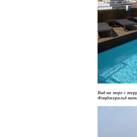
Вид на море с тер
Фицджеральд напи