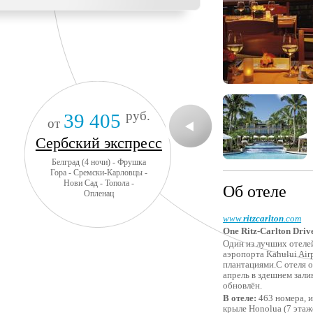
руб.
39 405
от
Сербский экспресс
Белград (4 ночи) - Фрушка
Гора - Сремски-Карловцы -
Нови Сад - Топола -
Об отеле
Опленац
www.
ritzcarlton
.com
One Ritz-Carlton Dri
Один из
лучших отелей
аэропорта Kahului Air
плантациями.
С отеля 
апрель в здешнем зали
обновлён.
В отеле:
463 номера, и
крыле Honolua (7 этаж