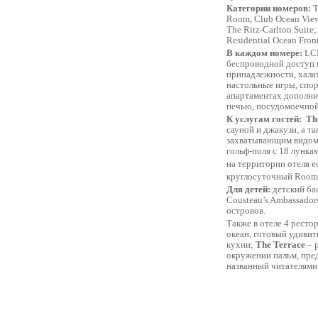
Категории
номеров
:
T
Room, Club Ocean View,
The Ritz-Carlton Suite
Residential Ocean Fron
В каждом номере:
LCD
беспроводной доступ 
принадлежности, хала
настольные игры, спор
апартаментах дополни
печью, посудомоечной
К услугам гостей:
Th
сауной и джакузи, а т
захватывающим видом 
гольф-поля с 18 лунка
на территории отеля е
круглосуточный Room 
Для детей:
детский ба
Cousteau’s Ambassador
островов.
Также в отеле 4 рестор
океан, готовый удивит
кухни;
The Terrace
– 
окружении пальм, пре
названный читателями