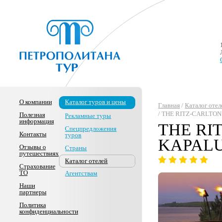
О компании
Каталог туров и цены
Главная
/
Каталог отел
/ THE RITZ-CARLTO
Полезная
Рекламные туры
информация
THE RI
Спецпредложения
Контакты
туров
KAPAL
Отзывы о
Страны
путешествиях
Каталог отелей
Страхование
ТО
Агентствам
Наши
партнеры
Политика
конфиденциальности