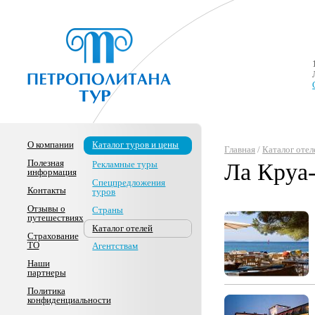
О компании
Каталог туров и цены
Главная
/
Каталог отел
Полезная
Рекламные туры
Ла Круа
информация
Спецпредложения
Контакты
туров
Отзывы о
Страны
путешествиях
Каталог отелей
Страхование
ТО
Агентствам
Наши
партнеры
Политика
конфиденциальности