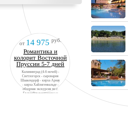
руб.
14 975
от
Романтика и
колорит Восточной
Пруссии 5-7 дней
Калининград (4-6 ночей) -
Светлогорск - сыроварня
Шаакендорф - кирха Арнау
- кирха Хайлигенвальде -
обзорная экскурсия по г.
Гвардейск и остановка у
замка Тапиау - замок
Инстербург - замок
Георгенбург- г. Черняховск
- НП Куршская коса -
Зеленоградск + авиа