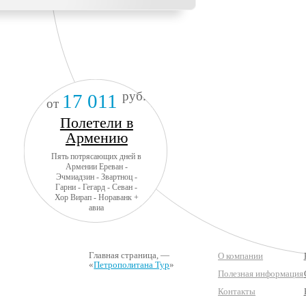
руб.
17 011
от
Полетели в
Армению
Пять потрясающих дней в
Армении Ереван -
Эчмиадзин - Звартноц -
Гарни - Гегард - Севан -
Хор Вирап - Нораванк +
авиа
Главная страница
, —
О компании
«
Петрополитана Тур
»
Полезная информация
Контакты