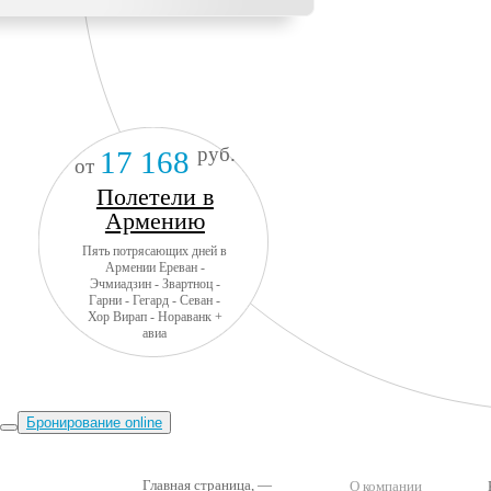
руб.
17 168
от
Полетели в
Армению
Пять потрясающих дней в
Армении Ереван -
Эчмиадзин - Звартноц -
Гарни - Гегард - Севан -
Хор Вирап - Нораванк +
авиа
Бронирование online
Главная страница
, —
О компании