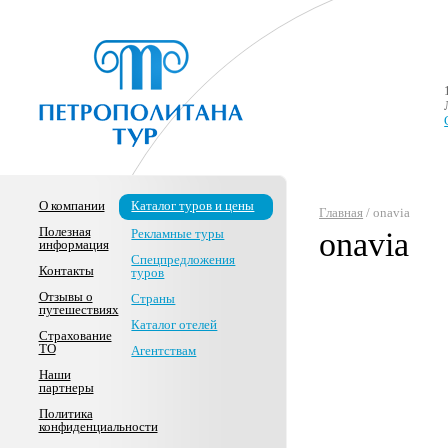
О компании
Каталог туров и цены
Главная
/ onavia
Полезная
Рекламные туры
onavia
информация
Спецпредложения
Контакты
туров
Отзывы о
Страны
путешествиях
Каталог отелей
Страхование
ТО
Агентствам
Наши
партнеры
Политика
конфиденциальности