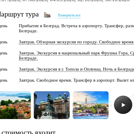
аршрут тура
Развернуть все
день
Прибытие в Белград. Встреча в аэропорту. Трансфер, раз
Белграде.
день
Завтрак. Обзорная экскурсия по городу. Свободное время.
день
Завтрак. Экскурсия в национальный парк Фрушка Гора, С
Белграде.
день
Завтрак. Экскурсия в г. Топола и Опленац. Ночь в Белград
день
Завтрак. Свободное время. Трансфер в аэропорт. Вылет из
 стоимость входит