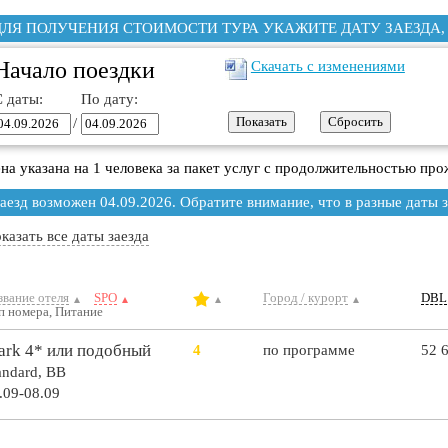
ДЛЯ ПОЛУЧЕНИЯ СТОИМОСТИ ТУРА УКАЖИТЕ ДАТУ ЗАЕЗДА, в ко
Начало поездки
Скачать с изменениями
С даты:
По дату:
/
на указана на 1 человека за пакет услуг с продолжительностью пр
аезд возможен 04.09.2026. Обратите внимание, что в разные даты з
казать все даты заезда
звание отеля
SPO
Город / курорт
DBL
п номера, Питание
rk 4* или подобный
4
по программе
52 
andard,
BB
.09-08.09