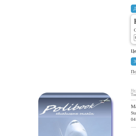
Це
З
По
На
Ти
Ma
St
04