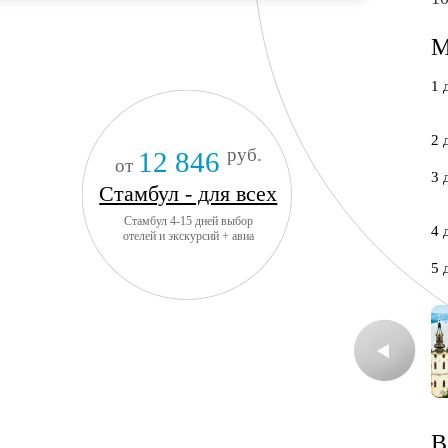
М
1 
2 
руб.
12 846
от
3 
Стамбул - для всех
Стамбул 4-15 дней выбор
4 
отелей и экскурсий + авиа
5 
В