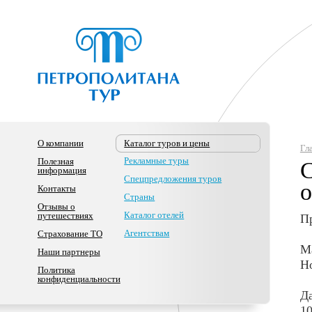
О компании
Каталог туров и цены
Гл
Рекламные туры
Полезная
С
информация
Спецпредложения туров
о
Контакты
Страны
Отзывы о
Каталог отелей
путешествиях
Пр
Агентствам
Страхование ТО
Ма
Наши партнеры
Но
Политика
конфиденциальности
Да
10