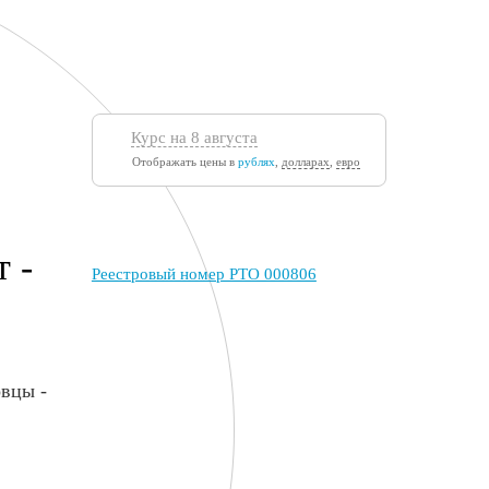
Курс на 8 августа
Отображать цены в
рублях
,
долларах
,
евро
 -
Реестровый номер РТО 000806
овцы -