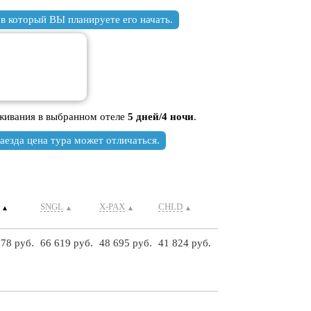
торый ВЫ планируете его начать.
оживания в выбранном отеле
5 дней/4 ночи
.
аезда цена тура может отличаться.
SNGL
X-PAX
CHLD
678 руб.
66 619 руб.
48 695 руб.
41 824 руб.