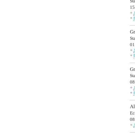
St
15
+
+
Gr
St
01
+
+
Gr
St
08
+
+
Al
Ec
08
+