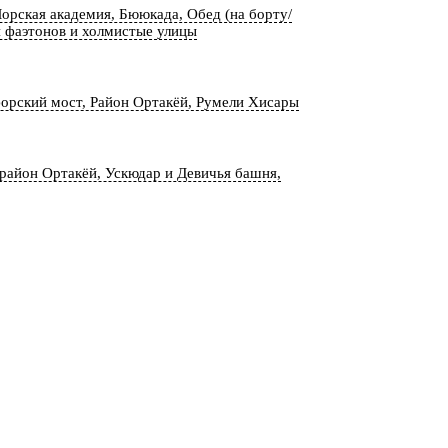
рская академия, Бююкада, Обед (на борту/
я фаэтонов и холмистые улицы
орский мост, Район Ортакёй, Румели Хисары
район Ортакёй, Ускюдар и Девичья башня,