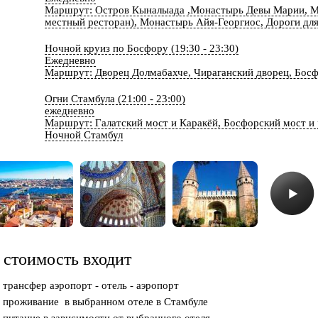
Маршрут: Остров Кыналыада ,Монастырь Девы Марии, Мо
местный ресторан), Монастырь Айя-Георгиос, Дороги дл
Ночной круиз по Босфору (19:30 - 23:30)
Ежедневно
Маршрут: Дворец Долмабахче, Чираганский дворец, Босф
Огни Стамбула (21:00 - 23:00)
ежедневно
Маршрут: Галатский мост и Каракёй, Босфорский мост и 
Ночной Стамбул
 стоимость входит
трансфер аэропорт - отель - аэропорт
проживание в выбранном отеле в Стамбуле
питание в зависимости от выбранного отеля