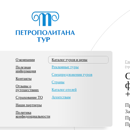
О компании
Каталог туров и цены
Гл
(т
Рекламные туры
Полезная
информация
С
Спецпредложения туров
Контакты
ф
Страны
Отзывы о
Каталог отелей
путешествиях
+
Агентствам
Страхование ТО
Пр
Наши партнеры
За
Политика
конфиденциальности
П
П