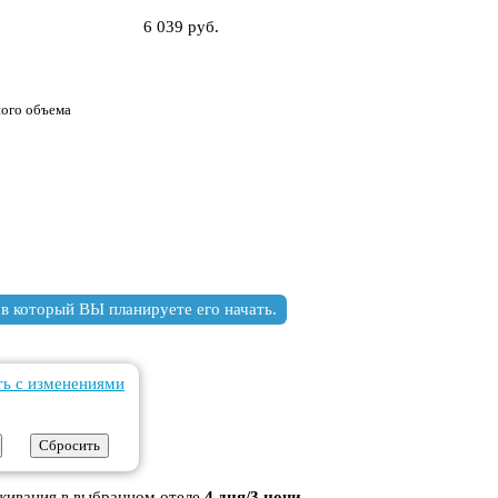
6 039 руб.
ного объема
торый ВЫ планируете его начать.
ть с изменениями
оживания в выбранном отеле
4 дня/3 ночи
.