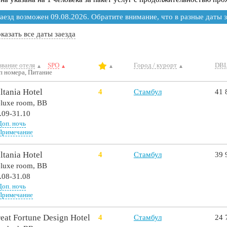
аезд возможен 09.08.2026. Обратите внимание, что в разные даты з
казать все даты заезда
звание отеля
SPO
Город / курорт
DB
п номера, Питание
ltania Hotel
4
Стамбул
41 
luxe room,
BB
.09-31.10
Доп. ночь
Примечание
ltania Hotel
4
Стамбул
39 
luxe room,
BB
.08-31.08
Доп. ночь
Примечание
eat Fortune Design Hotel
4
Стамбул
24 