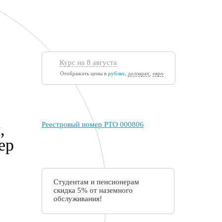
Курс на 8 августа
Отображать цены в
рублях
,
долларах
,
евро
,
Реестровый номер РТО 000806
ер
Студентам и пенсионерам
скидка 5% от наземного
обслуживания!