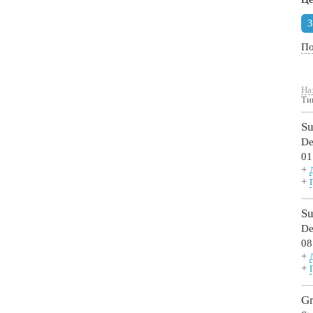
З
По
На
Ти
Su
De
01
+
+
Su
De
08
+
+
Gr