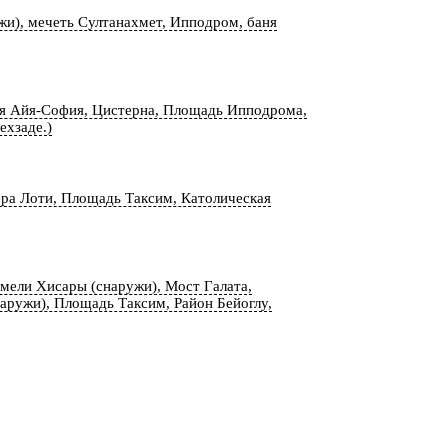
жи), мечеть Султанахмет, Ипподром, баня
я Айя-София, Цистерна, Площадь Ипподрома,
ехзаде.)
ра Лоти, Площадь Таксим, Католическая
мели Хисары (снаружи), Мост Галата,
наружи), Площадь Таксим, Район Бейоглу,