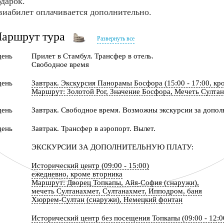
дарок.
виабилет оплачивается дополнительно.
аршрут тура
Развернуть все
день
Прилет в Стамбул. Трансфер в отель.
Свободное время
день
Завтрак. Экскурсия Панорамы Босфора (15:00 - 17:00, кр
Маршрут: Золотой Рог, Значение Босфора, Мечеть Султан
день
Завтрак. Свободное время. Возможны экскурсии за допол
день
Завтрак. Трансфер в аэропорт. Вылет.
ЭКСКУРСИИ ЗА ДОПОЛНИТЕЛЬНУЮ ПЛАТУ:
Исторический центр (09:00 - 15:00)
ежедневно, кроме вторника
Маршрут: Дворец Топкапы, Айя-София (снаружи),
мечеть Султанахмет, Султанахмет, Ипподром, баня
Хюррем-Султан (снаружи), Немецкий фонтан
Исторический центр без посещения Топкапы (09:00 - 12:0