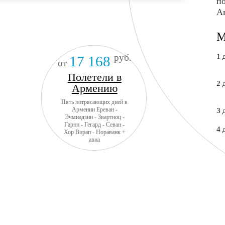
по
А
М
руб.
1 
17 168
от
Полетели в
2 
Армению
Пять потрясающих дней в
Армении Ереван -
3 
Эчмиадзин - Звартноц -
Гарни - Гегард - Севан -
4 
Хор Вирап - Нораванк +
авиа