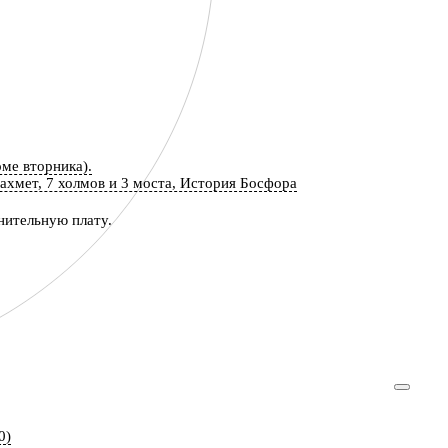
оме вторника).
ахмет, 7 холмов и 3 моста, История Босфора
нительную плату.
0)