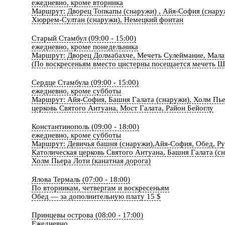
ежедневно, кроме вторника
Маршрут: Дворец Топкапы (снаружи) , Айя-София (снару
Хюррем-Султан (снаружи), Немецкий фонтан
Старый Стамбул (09:00 - 15:00)
ежедневно, кроме понедельника
Маршрут: Дворец Долмабахче, Мечеть Сулеймание, Мала
(По воскресеньям вместо цистерны посещается мечеть Ш
Сердце Стамбула (09:00 - 15:00)
ежедневно, кроме субботы
Маршрут: Айя-София, Башня Галата (снаружи), Холм Пье
церковь Святого Антуана, Мост Галата, Район Бейоглу
Константинополь (09:00 - 18:00)
ежедневно, кроме субботы
Маршрут: Девичья башня (снаружи),Айя-София, Обед, Ру
Католическая церковь Святого Антуана, Башня Галата (с
Холм Пьера Лоти (канатная дорога)
Ялова Термаль (07:00 - 18:00)
По вторникам, четвергам и воскресеньям
Обед — за дополнительную плату 15 $
Принцевы острова (08:00 - 17:00)
Ежедневно