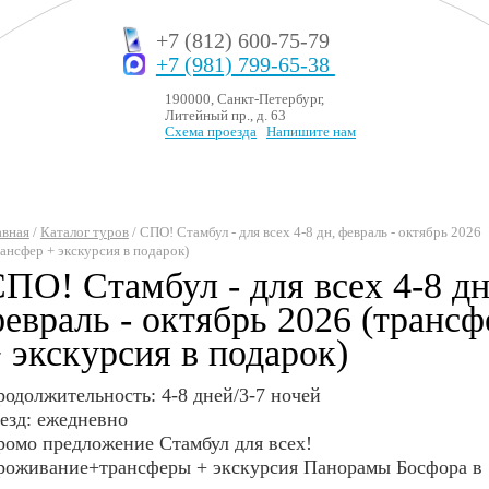
+7 (812) 600-75-79
+7 (981) 799-65-38
190000, Санкт-Петербург,
Литейный пр., д. 63
Схема проезда
Напишите нам
авная
/
Каталог туров
/ СПО! Стамбул - для всех 4-8 дн, февраль - октябрь 2026
рансфер + экскурсия в подарок)
ПО! Стамбул - для всех 4-8 дн
евраль - октябрь 2026 (трансф
 экскурсия в подарок)
одолжительность: 4-8 дней/3-7 ночей
езд: ежедневно
ромо предложение Стамбул для всех!
роживание+трансферы + экскурсия Панорамы Босфора в