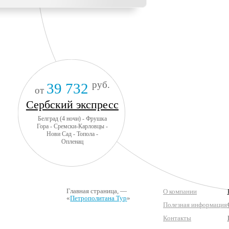
руб.
39 732
от
Сербский экспресс
Белград (4 ночи) - Фрушка
Гора - Сремски-Карловцы -
Нови Сад - Топола -
Опленац
Главная страница
, —
О компании
«
Петрополитана Тур
»
Полезная информация
Контакты