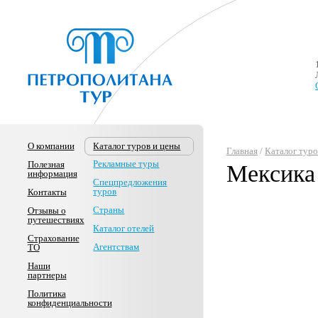
О компании
Каталог туров и цены
Главная
/
Каталог туро
Рекламные туры
Полезная
Мексика
информация
Спецпредложения
туров
Контакты
Страны
Отзывы о
путешествиях
Каталог отелей
Страхование
Агентствам
ТО
Наши
партнеры
Политика
конфиденциальности