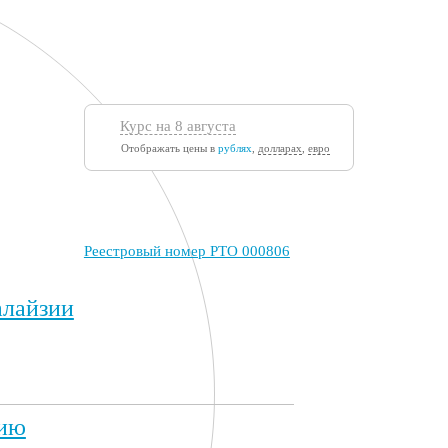
Курс на 8 августа
Отображать цены в
рублях
,
долларах
,
евро
Реестровый номер РТО 000806
алайзии
зию