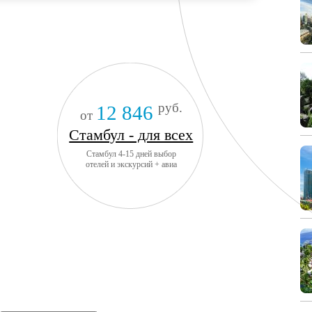
руб.
12 846
от
Стамбул - для всех
Стамбул 4-15 дней выбор
отелей и экскурсий + авиа