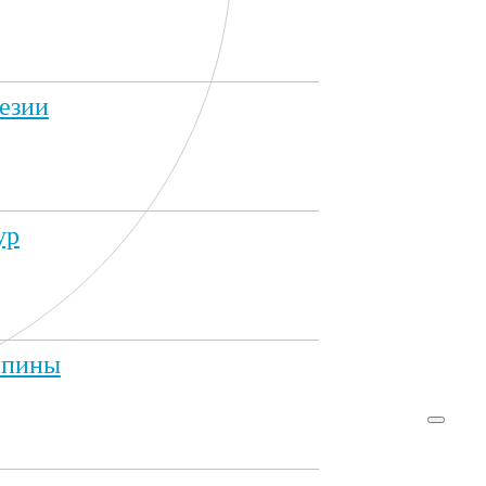
езии
ур
ппины