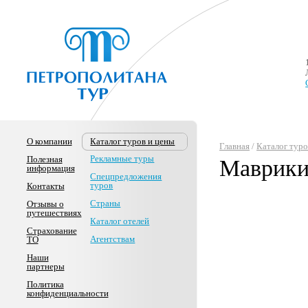
О компании
Каталог туров и цены
Главная
/
Каталог туро
Рекламные туры
Полезная
Маврик
информация
Спецпредложения
туров
Контакты
Страны
Отзывы о
путешествиях
Каталог отелей
Страхование
Агентствам
ТО
Наши
партнеры
Политика
конфиденциальности