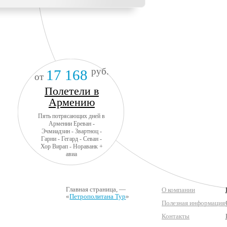
руб.
17 168
от
Полетели в
Армению
Пять потрясающих дней в
Армении Ереван -
Эчмиадзин - Звартноц -
Гарни - Гегард - Севан -
Хор Вирап - Нораванк +
авиа
Главная страница
, —
О компании
«
Петрополитана Тур
»
Полезная информация
Контакты