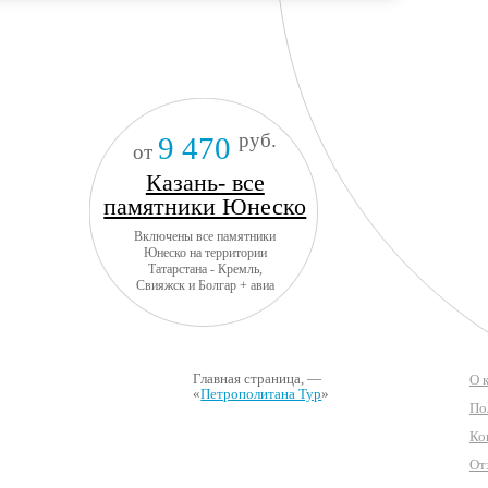
руб.
9 470
от
Казань- все
памятники Юнеско
Включены все памятники
Юнеско на территории
Татарстана - Кремль,
Свияжск и Болгар + авиа
Главная страница
, —
О 
«
Петрополитана Тур
»
По
Ко
От