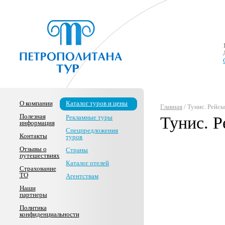
О компании
Каталог туров и цены
Главная
/ Тунис. Рейс
Полезная
Рекламные туры
Тунис. 
информация
Спецпредложения
Контакты
туров
Отзывы о
Страны
путешествиях
Каталог отелей
Страхование
ТО
Агентствам
Наши
партнеры
Политика
конфиденциальности