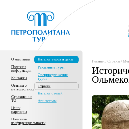
О компании
Каталог туров и цены
Главная
/
Страны
/
Ме
Полезная
Рекламные туры
Историч
информация
Спецпредложения
Ольмеко
Контакты
туров
Отзывы о
Страны
путешествиях
Каталог отелей
Страхование
ТО
Агентствам
Наши
партнеры
Политика
конфиденциальности