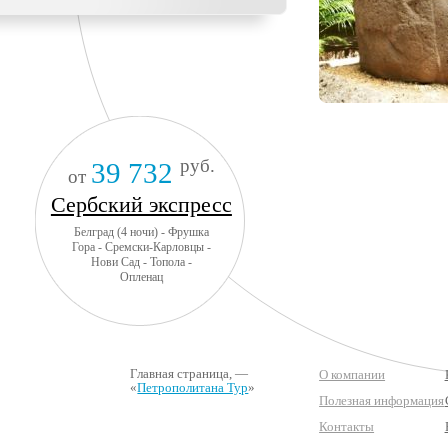
руб.
39 732
от
Сербский экспресс
Белград (4 ночи) - Фрушка
Гора - Сремски-Карловцы -
Нови Сад - Топола -
Опленац
Главная страница
, —
О компании
«
Петрополитана Тур
»
Полезная информация
Контакты