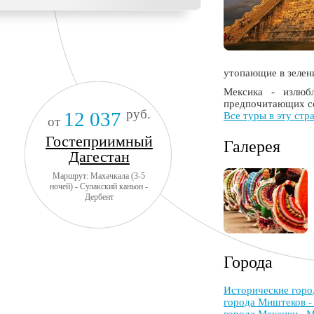
утопающие в зелени
Мексика - излюбл
предпочитающих со
руб.
12 037
Все туры в эту стр
от
Гостеприимный
Галерея
Дагестан
Маршрут: Махачкала (3-5
ночей) - Сулакский каньон -
Дербент
Города
Исторические горо
города Миштеков -
города Мексики
М