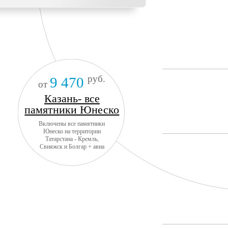
руб.
9 470
от
Казань- все
памятники Юнеско
Включены все памятники
Юнеско на территории
Татарстана - Кремль,
Свияжск и Болгар + авиа