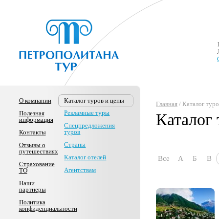
О компании
Каталог туров и цены
Главная
/ Каталог тур
Рекламные туры
Полезная
Каталог 
информация
Спецпредложения
туров
Контакты
Страны
Отзывы о
путешествиях
Каталог отелей
Все
А
Б
В
Страхование
Агентствам
ТО
Наши
партнеры
Политика
конфиденциальности