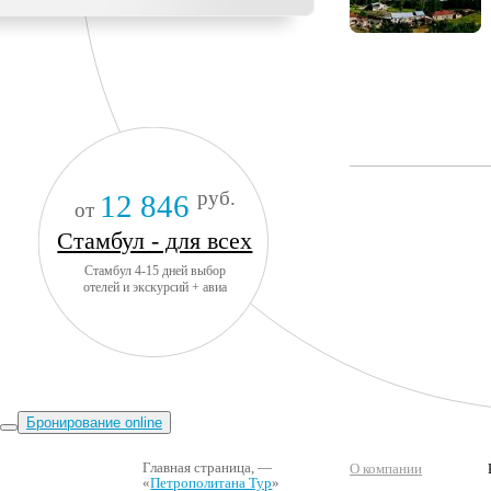
руб.
12 846
от
Стамбул - для всех
Стамбул 4-15 дней выбор
отелей и экскурсий + авиа
Бронирование online
Главная страница
, —
О компании
«
Петрополитана Тур
»