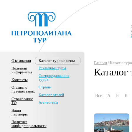
О компании
Каталог туров и цены
Главная
/ Каталог тур
Рекламные туры
Полезная
Каталог 
информация
Спецпредложения
туров
Контакты
Страны
Отзывы о
путешествиях
Каталог отелей
Все
А
Б
В
Страхование
Агентствам
ТО
Наши
партнеры
Политика
конфиденциальности