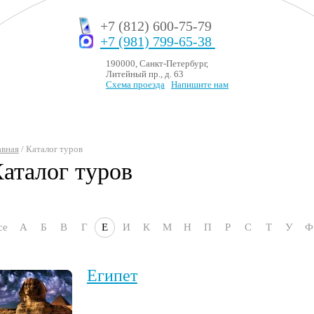
+7 (812) 600-75-79
+7 (981) 799-65-38
190000, Санкт-Петербург,
Литейный пр., д. 63
Схема проезда
Напишите нам
авная
/ Каталог туров
аталог туров
се
А
Б
В
Г
Е
И
К
М
Н
П
Р
С
Т
У
Ф
Египет