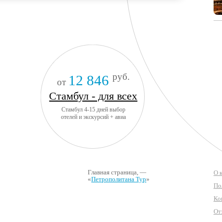
руб.
12 846
от
Стамбул - для всех
Стамбул 4-15 дней выбор
отелей и экскурсий + авиа
Главная страница
, —
О 
«
Петрополитана Тур
»
По
Ко
От