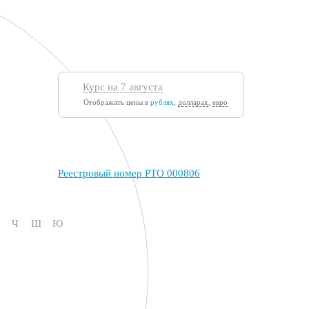
Курс на 7 августа
Отображать цены в
рублях
,
долларах
,
евро
Реестровый номер РТО 000806
Ч
Ш
Ю